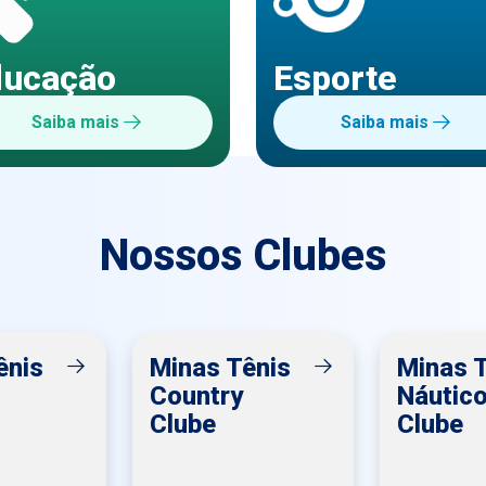
ducação
Esporte
Saiba mais
Saiba mais
Nossos Clubes
ênis
Minas Tênis
Minas 
Country
Náutic
Clube
Clube