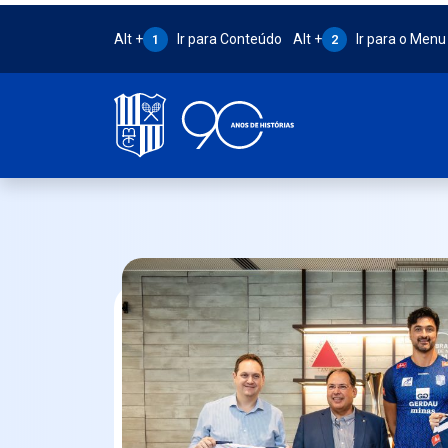
Atalho Alt + 1:
Atalho Alt + 2:
Alt +
Ir para Conteúdo
Alt +
Ir para o Menu
1
2