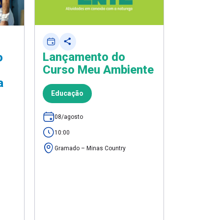
Lançamento do
Comem
o
Curso Meu Ambiente
Dia do
a
Educação
Lazer
08/agosto
08/agost
10:00
10:00
Gramado p
Gramado – Minas Country
Espirito 