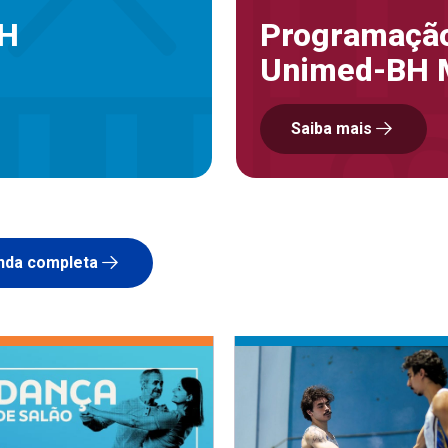
BH
Programação
Unimed-BH 
Saiba mais
nda completa