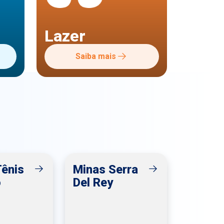
Lazer
Saiba mais
Tênis
Minas Serra
o
Del Rey