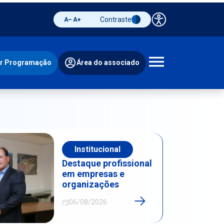
Contraste
Painel de 
Diminuir fonte
Aumentar fonte
Alternar contraste
ir Programação
Área do associado
Abrir 
Institucional
Destaque profissional
em empresas e
organizações
06/08/2026