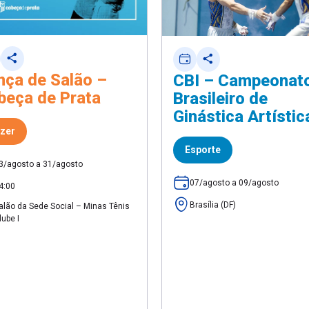
nça de Salão –
CBI – Campeonat
beça de Prata
Brasileiro de
Ginástica Artístic
zer
Esporte
3/agosto a 31/agosto
07/agosto a 09/agosto
4:00
Brasília (DF)
alão da Sede Social – Minas Tênis
lube I