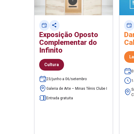
Exposição Oposto
Da
Complementar do
Ca
Infinito
La
Cultura
0
23/junho a 06/setembro
1
Galeria de Arte – Minas Tênis Clube I
S
C
Entrada gratuita