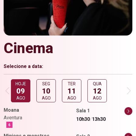
Cinema
Selecione a data:
Pular para sessões
HOJE
SEG
TER
QUA
09
10
11
12
AGO
AGO
AGO
AGO
Moana
Sala 1
Aventura
10h30
/
13h30
Minions e monstros