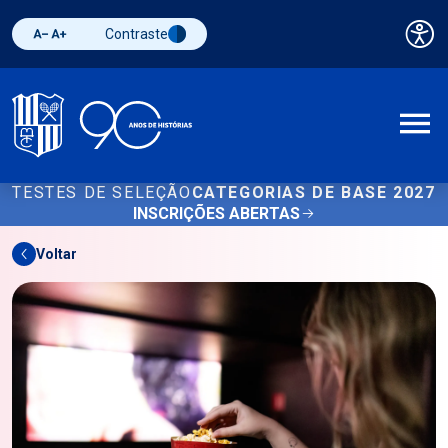
Contraste
Pai
Diminuir fonte
Aumentar fonte
Alternar contraste
A
TESTES DE SELEÇÃO
CATEGORIAS DE BASE 2027
INSCRIÇÕES ABERTAS
Voltar