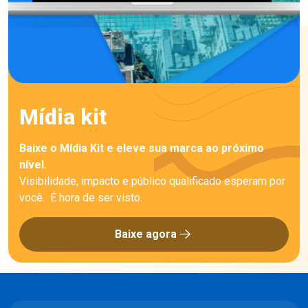
Mídia kit
Baixe o Mídia Kit e eleve sua marca ao próximo
nível.
Visibilidade, impacto e público qualificado esperam por
você. É hora de ser visto.
Baixe agora