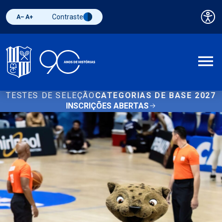
Contraste
Pai
Diminuir fonte
Aumentar fonte
Alternar contraste
A
TESTES DE SELEÇÃO
CATEGORIAS DE BASE 2027
INSCRIÇÕES ABERTAS