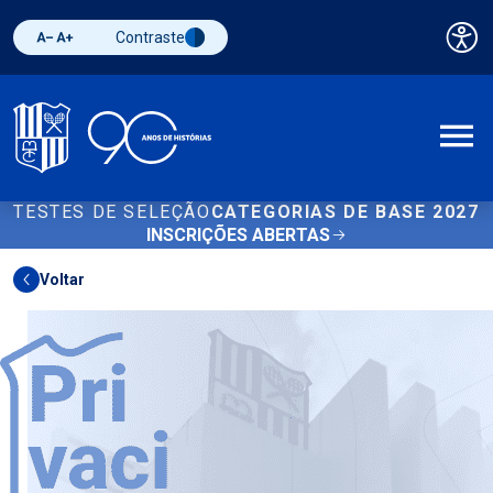
Contraste
Pai
Diminuir fonte
Aumentar fonte
Alternar contraste
A
TESTES DE SELEÇÃO
CATEGORIAS DE BASE 2027
INSCRIÇÕES ABERTAS
Voltar