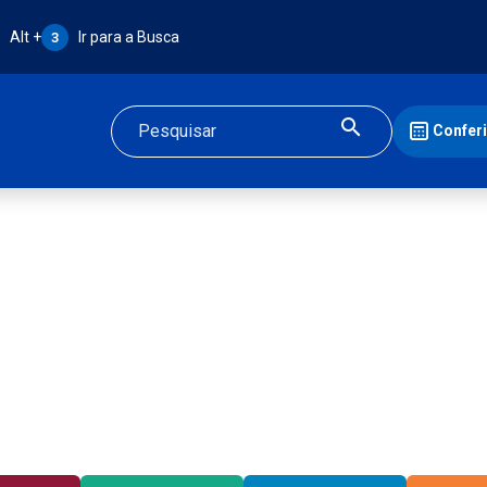
Atalho Alt + 3:
Alt +
Ir para a Busca
3
Confer
Buscar