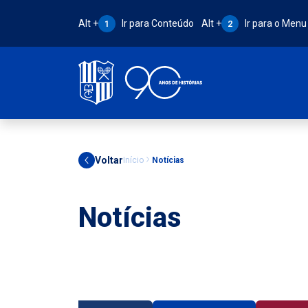
Atalho Alt + 1:
Atalho Alt + 2:
Alt +
Ir para Conteúdo
Alt +
Ir para o Menu
1
2
Voltar
Início
Notícias
Notícias