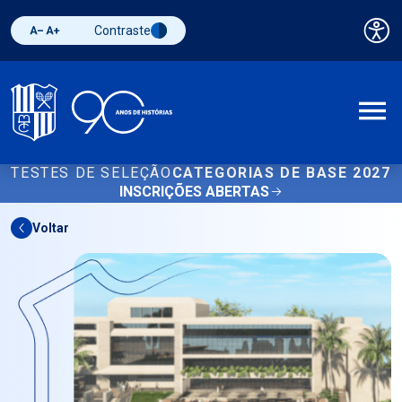
Contraste
Pai
Diminuir fonte
Aumentar fonte
Alternar contraste
A
TESTES DE SELEÇÃO
CATEGORIAS DE BASE 2027
INSCRIÇÕES ABERTAS
Voltar