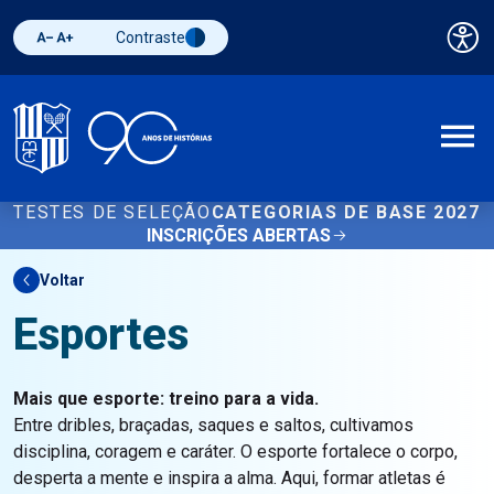
Contraste
Pai
Diminuir fonte
Aumentar fonte
Alternar contraste
A
TESTES DE SELEÇÃO
CATEGORIAS DE BASE 2027
INSCRIÇÕES ABERTAS
Voltar
Esportes
Mais que esporte: treino para a vida.
Entre dribles, braçadas, saques e saltos, cultivamos
disciplina, coragem e caráter. O esporte fortalece o corpo,
desperta a mente e inspira a alma. Aqui, formar atletas é