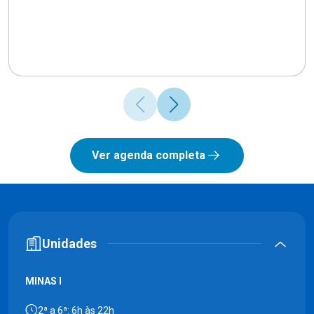
Ver agenda completa
Unidades
MINAS I
2ª a 6ª: 6h às 22h