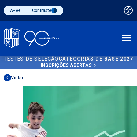
Contraste
Pai
Diminuir fonte
Aumentar fonte
Alternar contraste
A
TESTES DE SELEÇÃO
CATEGORIAS DE BASE 2027
INSCRIÇÕES ABERTAS
Voltar