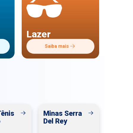
Lazer
Saiba mais
Tênis
Minas Serra
o
Del Rey