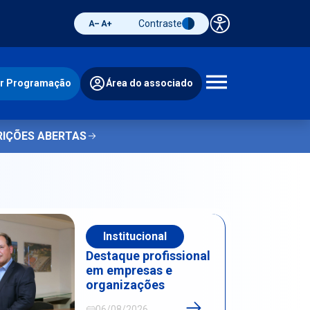
Contraste
Painel de 
Diminuir fonte
Aumentar fonte
Alternar contraste
ir Programação
Área do associado
Abrir 
RIÇÕES ABERTAS
Institucional
Destaque profissional
em empresas e
organizações
06/08/2026