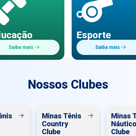
ducação
Esporte
Saiba mais
Saiba mais
Nossos Clubes
ênis
Minas Tênis
Minas 
Country
Náutic
Clube
Clube