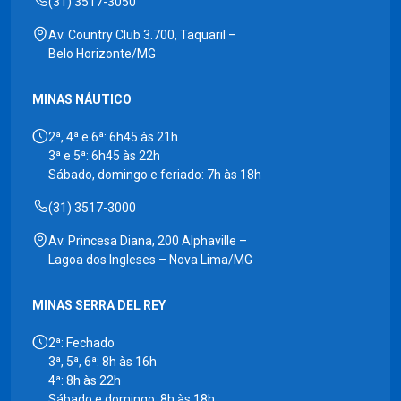
(31) 3517-3050
Av. Country Club 3.700, Taquaril –
Belo Horizonte/MG
MINAS NÁUTICO
2ª, 4ª e 6ª: 6h45 às 21h
3ª e 5ª: 6h45 às 22h
Sábado, domingo e feriado: 7h às 18h
(31) 3517-3000
Av. Princesa Diana, 200 Alphaville –
Lagoa dos Ingleses – Nova Lima/MG
MINAS SERRA DEL REY
2ª: Fechado
3ª, 5ª, 6ª: 8h às 16h
4ª: 8h às 22h
Sábado e domingo: 8h às 18h