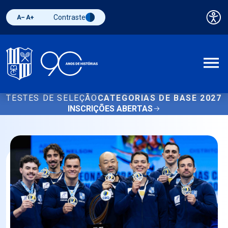
Contraste
Pai
Diminuir fonte
Aumentar fonte
Alternar contraste
A
TESTES DE SELEÇÃO
CATEGORIAS DE BASE 2027
INSCRIÇÕES ABERTAS