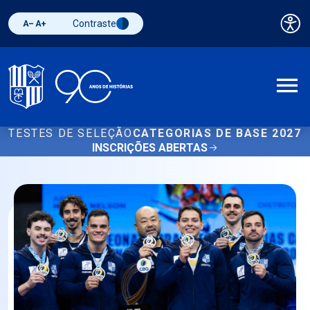
Contraste
Pai
Diminuir fonte
Aumentar fonte
Alternar contraste
A
TESTES DE SELEÇÃO
CATEGORIAS DE BASE 2027
INSCRIÇÕES ABERTAS