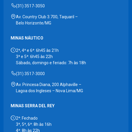
(31) 3517-3050
Av. Country Club 3.700, Taquaril –
Belo Horizonte/MG
MINAS NÁUTICO
2ª, 4ª e 6ª: 6h45 às 21h
3ª e 5ª: 6h45 às 22h
Sábado, domingo e feriado: 7h às 18h
(31) 3517-3000
Av. Princesa Diana, 200 Alphaville –
Lagoa dos Ingleses – Nova Lima/MG
MINAS SERRA DEL REY
2ª: Fechado
3ª, 5ª, 6ª: 8h às 16h
4ª: 8h às 22h