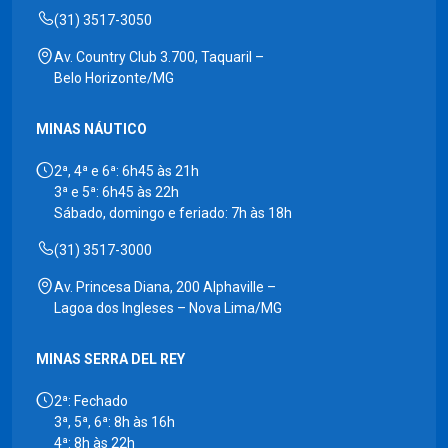
(31) 3517-3050
Av. Country Club 3.700, Taquaril –
Belo Horizonte/MG
MINAS NÁUTICO
2ª, 4ª e 6ª: 6h45 às 21h
3ª e 5ª: 6h45 às 22h
Sábado, domingo e feriado: 7h às 18h
(31) 3517-3000
Av. Princesa Diana, 200 Alphaville –
Lagoa dos Ingleses – Nova Lima/MG
MINAS SERRA DEL REY
2ª: Fechado
3ª, 5ª, 6ª: 8h às 16h
4ª: 8h às 22h