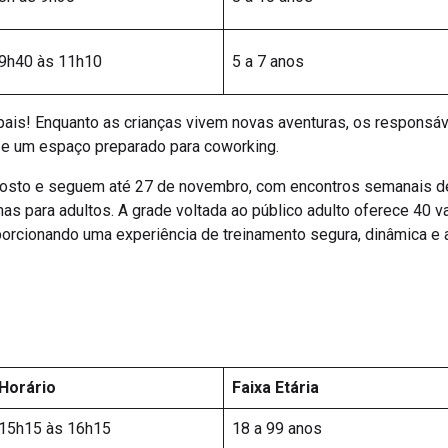
9h40 às 11h10
5 a 7 anos
pais! Enquanto as crianças vivem novas aventuras, os responsá
 e um espaço preparado para coworking.
gosto e seguem até 27 de novembro, com encontros semanais d
mas para adultos. A grade voltada ao público adulto oferece 40 v
oporcionando uma experiência de treinamento segura, dinâmica e
Horário
Faixa Etária
15h15 às 16h15
18 a 99 anos