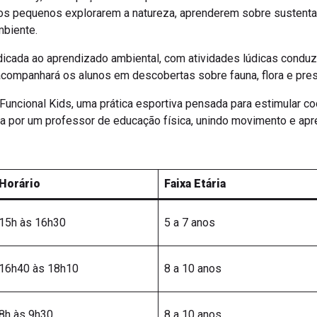
a os pequenos explorarem a natureza, aprenderem sobre sustent
mbiente.
edicada ao aprendizado ambiental, com atividades lúdicas conduz
companhará os alunos em descobertas sobre fauna, flora e pre
 Funcional Kids, uma prática esportiva pensada para estimular co
da por um professor de educação física, unindo movimento e apr
Horário
Faixa Etária
15h às 16h30
5 a 7 anos
16h40 às 18h10
8 a 10 anos
8h às 9h30
8 a 10 anos