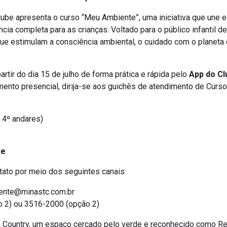
lube apresenta o curso “Meu Ambiente”, uma iniciativa que une e
cia completa para as crianças. Voltado para o público infantil d
s que estimulam a consciência ambiental, o cuidado com o planet
rtir do dia 15 de julho de forma prática e rápida pelo
App do Cl
imento presencial, dirija-se aos guichês de atendimento de Curs
 4º andares)
te
tato por meio dos seguintes canais:
ente@minastc.com.br
 2) ou 3516-2000 (opção 2)
 Country, um espaço cercado pelo verde e reconhecido como Res