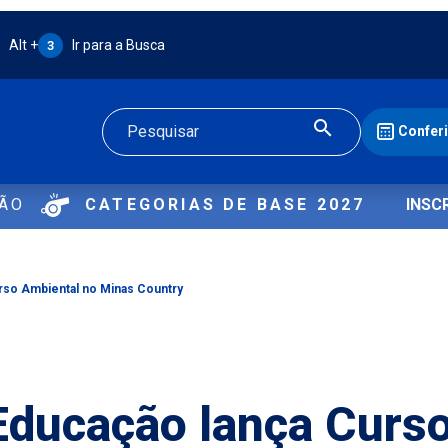
Atalho Alt + 3:
Alt +
Ir para a Busca
3
Confer
Buscar
ÇÃO
CATEGORIAS DE BASE 2027
INSC
rso Ambiental no Minas Country
Educação lança Curs