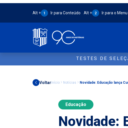
Atalho Alt + 1:
Atalho Alt + 2:
Alt +
Ir para Conteúdo
Alt +
Ir para o Menu
1
2
TESTES DE SELE
Voltar
Início
Notícias
Novidade: Educação lança Cu
Educação
Novidade: 