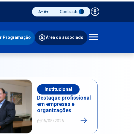
Contraste
Painel de 
Diminuir fonte
Aumentar fonte
Alternar contraste
ir Programação
Área do associado
Abrir 
Institucional
Destaque profissional
em empresas e
organizações
06/08/2026