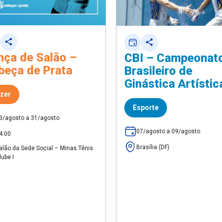
nça de Salão –
CBI – Campeonat
beça de Prata
Brasileiro de
Ginástica Artístic
zer
Esporte
3/agosto a 31/agosto
07/agosto a 09/agosto
4:00
Brasília (DF)
alão da Sede Social – Minas Tênis
lube I