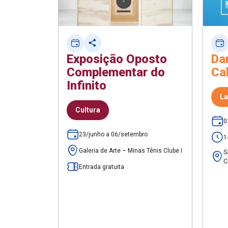
Exposição Oposto
Da
Complementar do
Ca
Infinito
La
Cultura
0
23/junho a 06/setembro
1
Galeria de Arte – Minas Tênis Clube I
S
C
Entrada gratuita