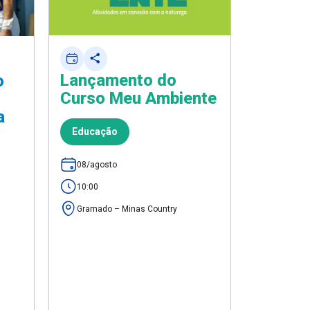
Lançamento do
Comem
o
Curso Meu Ambiente
Dia do
a
Educação
Lazer
08/agosto
08/agost
10:00
10:00
Gramado p
Gramado – Minas Country
Espirito 