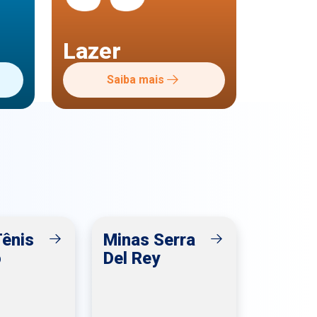
Lazer
Saiba mais
Tênis
Minas Serra
o
Del Rey