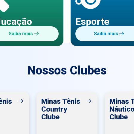
ducação
Esporte
Saiba mais
Saiba mais
Nossos Clubes
ênis
Minas Tênis
Minas 
Country
Náutic
Clube
Clube