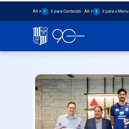
Atalho Alt + 1:
Atalho Alt + 2:
Alt +
Ir para Conteúdo
Alt +
Ir para o Menu
1
2