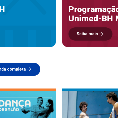
BH
Programação
Unimed-BH 
Saiba mais
nda completa