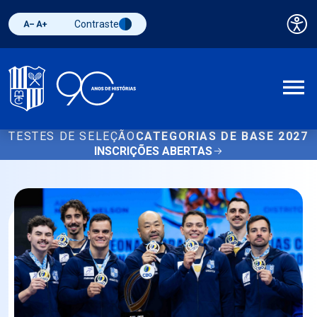
Contraste
Pai
Diminuir fonte
Aumentar fonte
Alternar contraste
A
TESTES DE SELEÇÃO
CATEGORIAS DE BASE 2027
INSCRIÇÕES ABERTAS