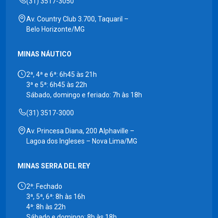
(31) 3517-3050
Av. Country Club 3.700, Taquaril –
Belo Horizonte/MG
MINAS NÁUTICO
2ª, 4ª e 6ª: 6h45 às 21h
3ª e 5ª: 6h45 às 22h
Sábado, domingo e feriado: 7h às 18h
(31) 3517-3000
Av. Princesa Diana, 200 Alphaville –
Lagoa dos Ingleses – Nova Lima/MG
MINAS SERRA DEL REY
2ª: Fechado
3ª, 5ª, 6ª: 8h às 16h
4ª: 8h às 22h
Sábado e domingo: 8h às 18h