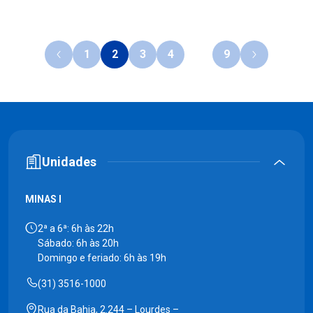
1
2
3
4
…
9
Unidades
MINAS I
2ª a 6ª: 6h às 22h
Sábado: 6h às 20h
Domingo e feriado: 6h às 19h
(31) 3516-1000
Rua da Bahia, 2.244 – Lourdes –