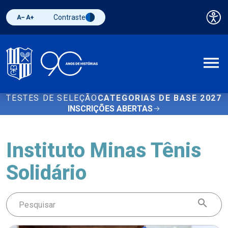
Contraste
Pai
Diminuir fonte
Aumentar fonte
Alternar contraste
A
TESTES DE SELEÇÃO
CATEGORIAS DE BASE 2027
INSCRIÇÕES ABERTAS
Instituto Minas Tênis
Solidário
Buscar