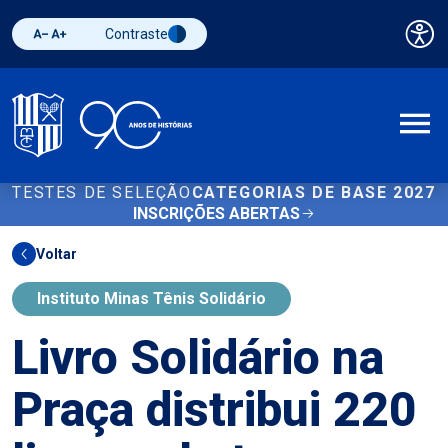
Contraste
Pai
Diminuir fonte
Aumentar fonte
Alternar contraste
A
TESTES DE SELEÇÃO
CATEGORIAS DE BASE 2027
INSCRIÇÕES ABERTAS
Voltar
Instituto Minas Tênis Solidário
Livro Solidário na
Praça distribui 220