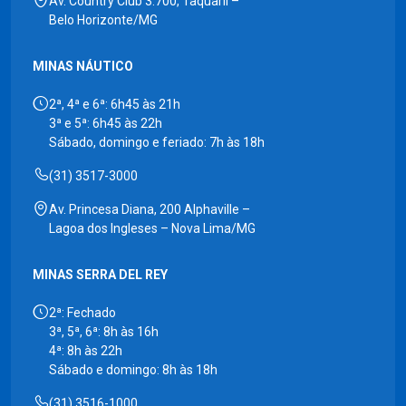
Av. Country Club 3.700, Taquaril –
Belo Horizonte/MG
MINAS NÁUTICO
2ª, 4ª e 6ª: 6h45 às 21h
3ª e 5ª: 6h45 às 22h
Sábado, domingo e feriado: 7h às 18h
(31) 3517-3000
Av. Princesa Diana, 200 Alphaville –
Lagoa dos Ingleses – Nova Lima/MG
MINAS SERRA DEL REY
2ª: Fechado
3ª, 5ª, 6ª: 8h às 16h
4ª: 8h às 22h
Sábado e domingo: 8h às 18h
(31) 3516-1000