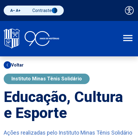
Contraste
Pai
Diminuir fonte
Aumentar fonte
Alternar contraste
A
Voltar
Instituto Minas Tênis Solidário
Educação, Cultura
e Esporte
Ações realizadas pelo Instituto Minas Tênis Solidário