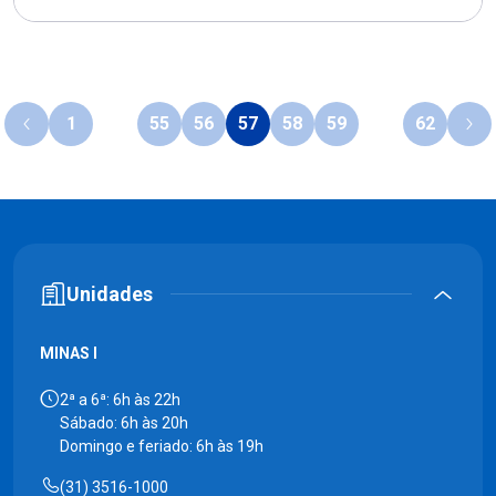
1
…
55
56
57
58
59
…
62
Unidades
MINAS I
2ª a 6ª: 6h às 22h
Sábado: 6h às 20h
Domingo e feriado: 6h às 19h
(31) 3516-1000