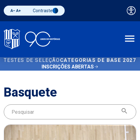
Contraste
Pai
Diminuir fonte
Aumentar fonte
Alternar contraste
A
TESTES DE SELEÇÃO
CATEGORIAS DE BASE 2027
INSCRIÇÕES ABERTAS
Basquete
Buscar