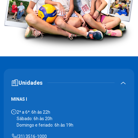
Unidades
MINAS I
2ª a 6ª: 6h às 22h
Sábado: 6h às 20h
Domingo e feriado: 6h às 19h
(31) 3516-1000