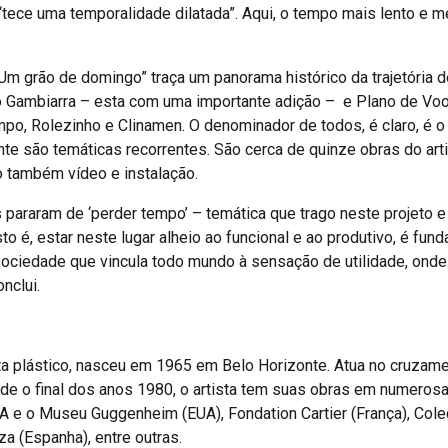
ece uma temporalidade dilatada”. Aqui, o tempo mais lento e meno
m grão de domingo” traça um panorama histórico da trajetória
Gambiarra – esta com uma importante adição – e Plano de Voo.
mpo, Rolezinho e Clinamen. O denominador de todos, é claro, é 
e são temáticas recorrentes. São cerca de quinze obras do arti
o também vídeo e instalação.
pararam de ‘perder tempo’ – temática que trago neste projeto e
to é, estar neste lugar alheio ao funcional e ao produtivo, é funda
sociedade que vincula todo mundo à sensação de utilidade, on
nclui.
sta plástico, nasceu em 1965 em Belo Horizonte. Atua no cruzame
de o final dos anos 1980, o artista tem suas obras em numeros
 e o Museu Guggenheim (EUA), Fondation Cartier (França), Cole
a (Espanha), entre outras.