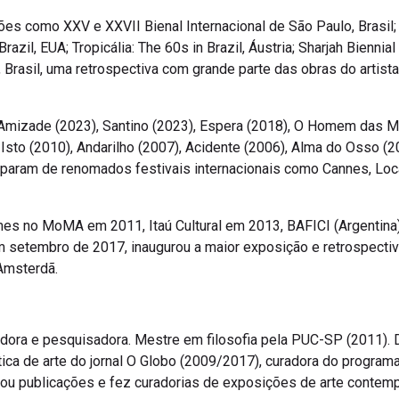
es como XXV e XXVII Bienal Internacional de São Paulo, Brasil; 
azil, EUA; Tropicália: The 60s in Brazil, Áustria; Sharjah Bienn
Brasil, uma retrospectiva com grande parte das obras do artista
mizade (2023), Santino (2023), Espera (2018), O Homem das Mult
Isto (2010), Andarilho (2007), Acidente (2006), Alma do Osso (
iparam de renomados festivais internacionais como Cannes, Loc
lmes no MoMA em 2011, Itaú Cultural em 2013, BAFICI (Argentin
setembro de 2017, inaugurou a maior exposição e retrospectiva
Amsterdã.
radora e pesquisadora. Mestre em filosofia pela PUC-SP (2011). D
tica de arte do jornal O Globo (2009/2017), curadora do programa
izou publicações e fez curadorias de exposições de arte contem