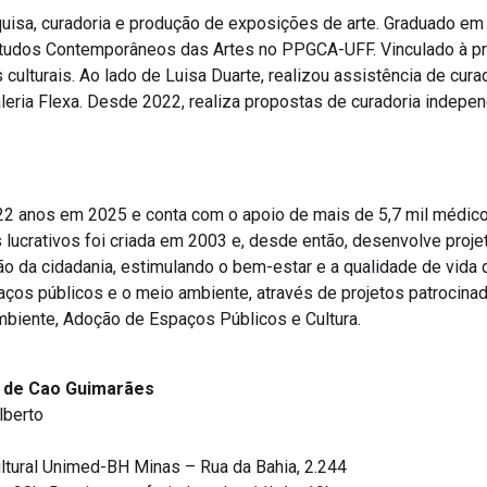
uisa, curadoria e produção de exposições de arte. Graduado em 
studos Contemporâneos das Artes no PPGCA-UFF. Vinculado à pr
culturais. Ao lado de Luisa Duarte, realizou assistência de cura
galeria Flexa. Desde 2022, realiza propostas de curadoria indep
22 anos em 2025 e conta com o apoio de mais de 5,7 mil médic
lucrativos foi criada em 2003 e, desde então, desenvolve projet
o da cidadania, estimulando o bem-estar e a qualidade de vida
aços públicos e o meio ambiente, através de projetos patrocinad
biente, Adoção de Espaços Públicos e Cultura.
 de Cao Guimarães
lberto
Cultural Unimed-BH Minas – Rua da Bahia, 2.244