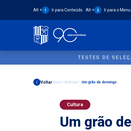
Atalho Alt + 1:
Atalho Alt + 2:
Alt +
Ir para Conteúdo
Alt +
Ir para o Menu
1
2
TESTES DE SELE
Voltar
Início
Notícias
Um grão de domingo
Cultura
Um grão d