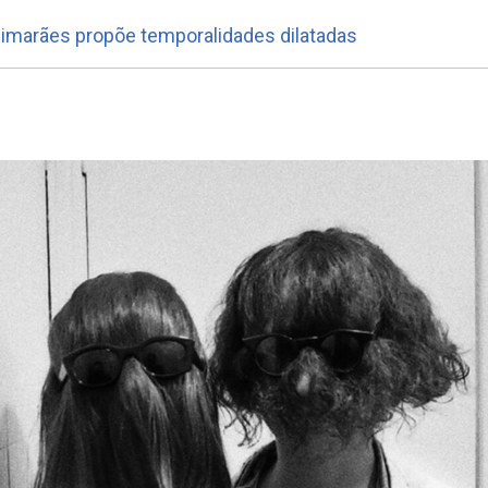
uimarães propõe temporalidades dilatadas