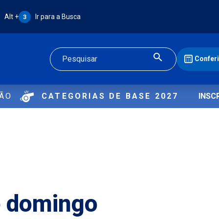
Atalho Alt + 3:
Alt +
Ir para a Busca
3
Confer
Buscar
ÇÃO
CATEGORIAS DE BASE 2027
INSC
e domingo