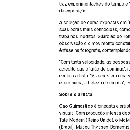
traz experimentações do tempo e “t
da exposição.
A seleção de obras expostas em “U
suas obras mais conhecidas, como 
trabalhos inéditos: Guardião do Te
observação e o movimento constant
ênfase na fotografia, contempland
“Com tanta velocidade, as pessoas 
acredito que o ‘grão de domingo’, is
conta o artista. “Vivemos em uma 
e, em suma, a beleza do mundo”, co
Sobre o artista
Cao Guimarães
é cineasta e arti
visuais. Com produção intensa des
Tate Modern (Reino Unido), o MoMA
(Brasil), Museu Thyssen-Bornemisz