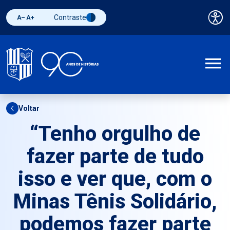
Contraste
Pai
Diminuir fonte
Aumentar fonte
Alternar contraste
A
Voltar
“Tenho orgulho de
fazer parte de tudo
isso e ver que, com o
Minas Tênis Solidário,
podemos fazer parte