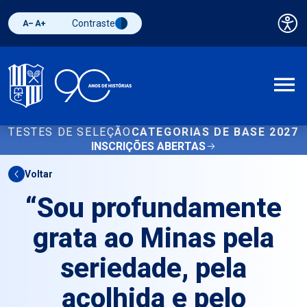
Contraste
Pai
Diminuir fonte
Aumentar fonte
Alternar contraste
A
TESTES DE SELEÇÃO
CATEGORIAS DE BASE 2027
INSCRIÇÕES ABERTAS
Voltar
“Sou profundamente
grata ao Minas pela
seriedade, pela
acolhida e pelo