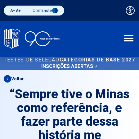
Contraste
Pai
Diminuir fonte
Aumentar fonte
Alternar contraste
A
TESTES DE SELEÇÃO
CATEGORIAS DE BASE 2027
INSCRIÇÕES ABERTAS
Voltar
“Sempre tive o Minas
como referência, e
fazer parte dessa
história me