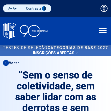
Contraste
Pai
Diminuir fonte
Aumentar fonte
Alternar contraste
A
TESTES DE SELEÇÃO
CATEGORIAS DE BASE 2027
INSCRIÇÕES ABERTAS
Voltar
“Sem o senso de
coletividade, sem
saber lidar com as
derrotas e sem