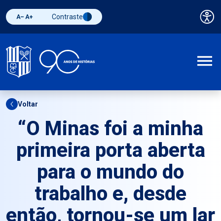
Contraste
Pai
Diminuir fonte
Aumentar fonte
Alternar contraste
A
Voltar
“O Minas foi a minha
primeira porta aberta
para o mundo do
trabalho e, desde
então, tornou-se um lar