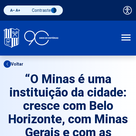
Contraste
Pai
Diminuir fonte
Aumentar fonte
Alternar contraste
A
Voltar
“O Minas é uma
instituição da cidade:
cresce com Belo
Horizonte, com Minas
Gerais e com as