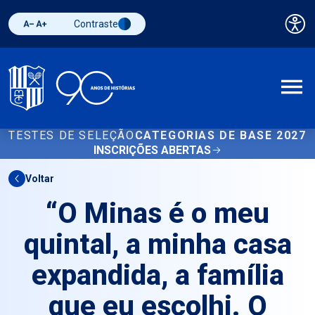
Contraste
Pai
Diminuir fonte
Aumentar fonte
Alternar contraste
A
TESTES DE SELEÇÃO
CATEGORIAS DE BASE 2027
INSCRIÇÕES ABERTAS
Voltar
“O Minas é o meu
quintal, a minha casa
expandida, a família
que eu escolhi. O