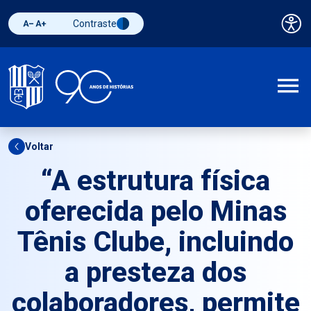
Contraste
Pai
Diminuir fonte
Aumentar fonte
Alternar contraste
A
Voltar
“A estrutura física
oferecida pelo Minas
Tênis Clube, incluindo
a presteza dos
colaboradores, permite