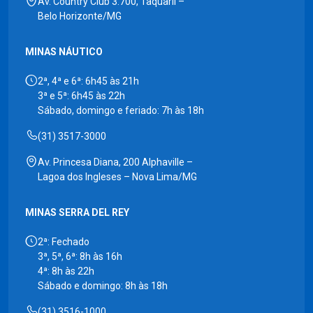
Av. Country Club 3.700, Taquaril –
Belo Horizonte/MG
MINAS NÁUTICO
2ª, 4ª e 6ª: 6h45 às 21h
3ª e 5ª: 6h45 às 22h
Sábado, domingo e feriado: 7h às 18h
(31) 3517-3000
Av. Princesa Diana, 200 Alphaville –
Lagoa dos Ingleses – Nova Lima/MG
MINAS SERRA DEL REY
2ª: Fechado
3ª, 5ª, 6ª: 8h às 16h
4ª: 8h às 22h
Sábado e domingo: 8h às 18h
(31) 3516-1000