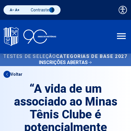
Contraste
Pai
Diminuir fonte
Aumentar fonte
Alternar contraste
A
TESTES DE SELEÇÃO
CATEGORIAS DE BASE 2027
INSCRIÇÕES ABERTAS
Voltar
“A vida de um
associado ao Minas
Tênis Clube é
potencialmente