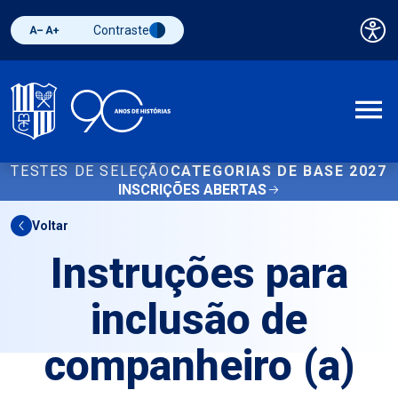
Contraste
Pai
Diminuir fonte
Aumentar fonte
Alternar contraste
A
TESTES DE SELEÇÃO
CATEGORIAS DE BASE 2027
INSCRIÇÕES ABERTAS
Voltar
Instruções para
inclusão de
companheiro (a)