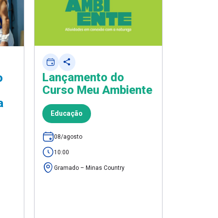
Lançamento do
Comem
o
Curso Meu Ambiente
Dia do
a
Educação
Lazer
08/agosto
08/agost
10:00
10:00
Gramado p
Gramado – Minas Country
Espirito 