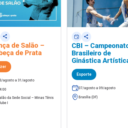
nça de Salão –
CBI – Campeonat
beça de Prata
Brasileiro de
Ginástica Artístic
zer
Esporte
3/agosto a 31/agosto
07/agosto a 09/agosto
4:00
Brasília (DF)
alão da Sede Social – Minas Tênis
lube I