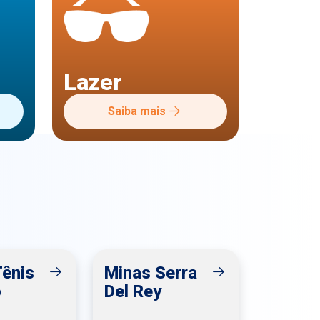
Lazer
Saiba mais
Tênis
Minas Serra
o
Del Rey