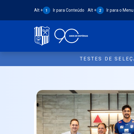
Atalho Alt + 1:
Atalho Alt + 2:
Alt +
Ir para Conteúdo
Alt +
Ir para o Menu
1
2
TESTES DE SELE