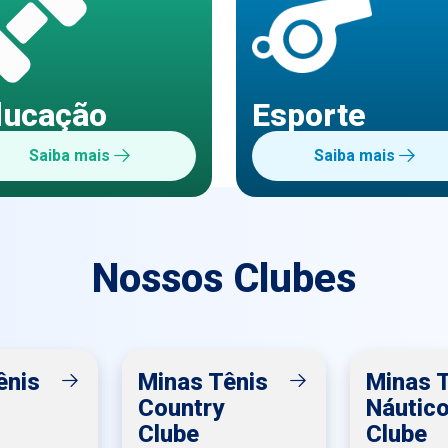
ducação
Esporte
Saiba mais
Saiba mais
Nossos Clubes
ênis
Minas Tênis
Minas 
Country
Náutic
Clube
Clube