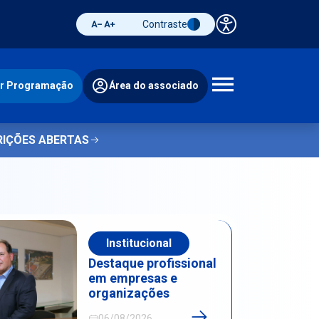
Contraste
Painel de 
Diminuir fonte
Aumentar fonte
Alternar contraste
ir Programação
Área do associado
Abrir 
RIÇÕES ABERTAS
Institucional
Destaque profissional
em empresas e
organizações
06/08/2026