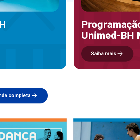
BH
Programação
Unimed-BH 
Saiba mais
nda completa