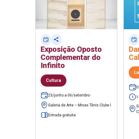
Exposição Oposto
Da
Complementar do
Ca
Infinito
La
Cultura
0
23/junho a 06/setembro
1
Galeria de Arte – Minas Tênis Clube I
S
C
Entrada gratuita