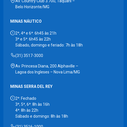
Av. Country Club 3.700, Taquaril –
Belo Horizonte/MG
MINAS NÁUTICO
2ª, 4ª e 6ª: 6h45 às 21h
3ª e 5ª: 6h45 às 22h
Sábado, domingo e feriado: 7h às 18h
(31) 3517-3000
Av. Princesa Diana, 200 Alphaville –
Lagoa dos Ingleses – Nova Lima/MG
MINAS SERRA DEL REY
2ª: Fechado
3ª, 5ª, 6ª: 8h às 16h
4ª: 8h às 22h
Sábado e domingo: 8h às 18h
(31) 3516-1000