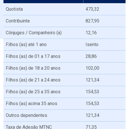
Quotista
473,32
Contribuinte
827,95
Cônjuges / Companheiro (a)
12,16
Filhos (as) até 1 ano
Isento
Filhos (as) de 01 a 17 anos
28,86
Filhos (as) de 18 a 20 anos
102,00
Filhos (as) de 21 a 24 anos
121,34
Filhos (as) de 25 a 35 anos
154,53
Filhos (as) acima 35 anos
154,53
Outros dependentes
121,34
Taxa de Adesão MTNC
71,35