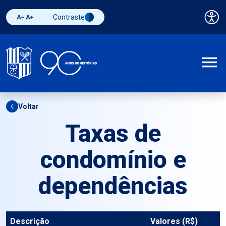
Contraste
Pai
Diminuir fonte
Aumentar fonte
Alternar contraste
A
Voltar
Taxas de
condomínio e
dependências
Descrição
Valores (R$)