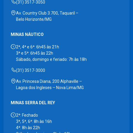
(31) 3517-3050
Av. Country Club 3.700, Taquaril –
Belo Horizonte/MG
MINAS NÁUTICO
2ª, 4ª e 6ª: 6h45 às 21h
3ª e 5ª: 6h45 às 22h
Sábado, domingo e feriado: 7h às 18h
(31) 3517-3000
Av. Princesa Diana, 200 Alphaville –
Lagoa dos Ingleses – Nova Lima/MG
MINAS SERRA DEL REY
2ª: Fechado
3ª, 5ª, 6ª: 8h às 16h
4ª: 8h às 22h