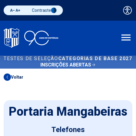
Contraste
Pai
Diminuir fonte
Aumentar fonte
Alternar contraste
A
TESTES DE SELEÇÃO
CATEGORIAS DE BASE 2027
INSCRIÇÕES ABERTAS
Voltar
Portaria Mangabeiras
Telefones