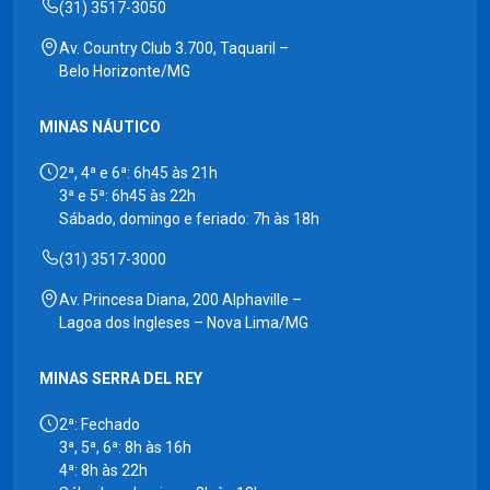
(31) 3517-3050
Av. Country Club 3.700, Taquaril –
Belo Horizonte/MG
MINAS NÁUTICO
2ª, 4ª e 6ª: 6h45 às 21h
3ª e 5ª: 6h45 às 22h
Sábado, domingo e feriado: 7h às 18h
(31) 3517-3000
Av. Princesa Diana, 200 Alphaville –
Lagoa dos Ingleses – Nova Lima/MG
MINAS SERRA DEL REY
2ª: Fechado
3ª, 5ª, 6ª: 8h às 16h
4ª: 8h às 22h