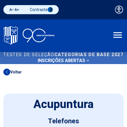
Contraste
Pai
Diminuir fonte
Aumentar fonte
Alternar contraste
A
TESTES DE SELEÇÃO
CATEGORIAS DE BASE 2027
INSCRIÇÕES ABERTAS
Voltar
Acupuntura
Telefones