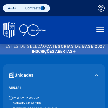
Contraste
Pai
Diminuir fonte
Aumentar fonte
Alternar contraste
A
TESTES DE SELEÇÃO
CATEGORIAS DE BASE 2027
INSCRIÇÕES ABERTAS
Unidades
MINAS I
2ª a 6ª: 6h às 22h
Sábado: 6h às 20h