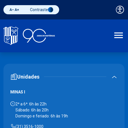
Contraste
Pai
Diminuir fonte
Aumentar fonte
Alternar contraste
A
Unidades
MINAS I
2ª a 6ª: 6h às 22h
Sábado: 6h às 20h
Domingo e feriado: 6h às 19h
(31) 3516-1000