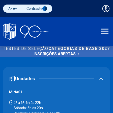
Contraste
Pai
Diminuir fonte
Aumentar fonte
Alternar contraste
A
TESTES DE SELEÇÃO
CATEGORIAS DE BASE 2027
INSCRIÇÕES ABERTAS
Unidades
MINAS I
2ª a 6ª: 6h às 22h
Sábado: 6h às 20h