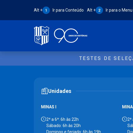
Atalho Alt + 1:
Atalho Alt + 2:
Alt +
Ir para Conteúdo
Alt +
Ir para o Menu
1
2
TESTES DE SELE
Unidades
MINAS I
MINAS
2ª a 6ª: 6h às 22h
2ª 
Sábado: 6h às 20h
Sá
Domingo e feriado: 6h às 19h
Do