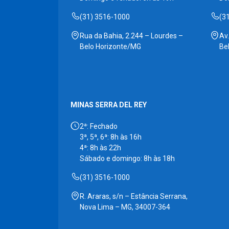
(31) 3516-1000
(3
Rua da Bahia, 2.244 – Lourdes –
Av
Belo Horizonte/MG
Be
MINAS SERRA DEL REY
2ª: Fechado
3ª, 5ª, 6ª: 8h às 16h
4ª: 8h às 22h
Sábado e domingo: 8h às 18h
(31) 3516-1000
R. Araras, s/n – Estância Serrana,
Nova Lima – MG, 34007-364