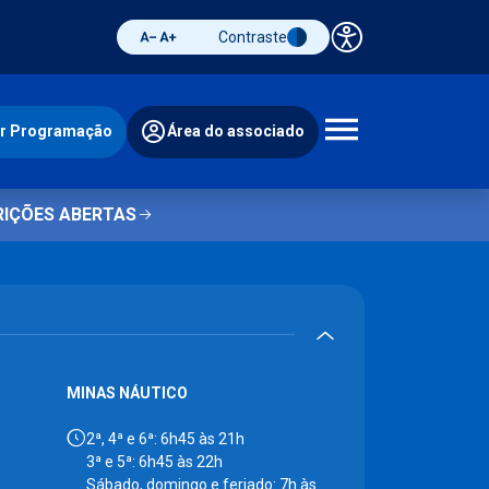
Contraste
Painel de 
Diminuir fonte
Aumentar fonte
Alternar contraste
ir Programação
Área do associado
Abrir 
RIÇÕES ABERTAS
MINAS NÁUTICO
2ª, 4ª e 6ª: 6h45 às 21h
3ª e 5ª: 6h45 às 22h
Sábado, domingo e feriado: 7h às