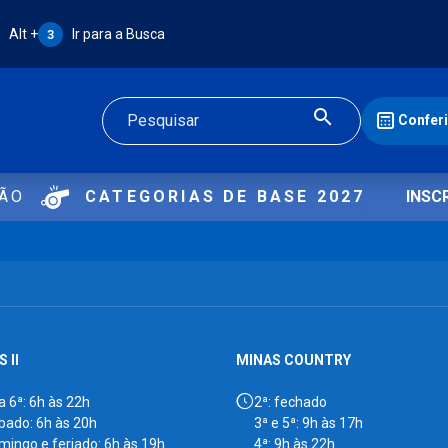
Atalho Alt + 3:
Alt +
Ir para a Busca
3
Confer
Buscar
ÇÃO
CATEGORIAS DE BASE 2027
INSC
 II
MINAS COUNTRY
a 6ª: 6h às 22h
2ª: fechado
bado: 6h às 20h
3ª e 5ª: 9h às 17h
mingo e feriado: 6h às 19h
4ª: 9h às 22h