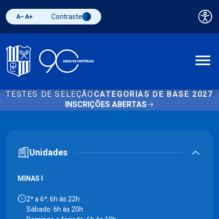
Contraste
Pai
Diminuir fonte
Aumentar fonte
Alternar contraste
A
TESTES DE SELEÇÃO
CATEGORIAS DE BASE 2027
INSCRIÇÕES ABERTAS
Unidades
MINAS I
2ª a 6ª: 6h às 22h
Sábado: 6h às 20h