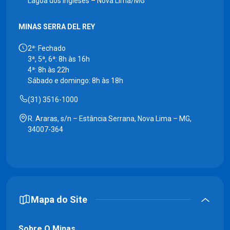
Lagoa dos Ingleses – Nova Lima/MG
MINAS SERRA DEL REY
2ª: Fechado
3ª, 5ª, 6ª: 8h às 16h
4ª: 8h às 22h
Sábado e domingo: 8h às 18h
(31) 3516-1000
R. Araras, s/n – Estância Serrana, Nova Lima – MG,
34007-364
Mapa do Site
Sobre O Minas