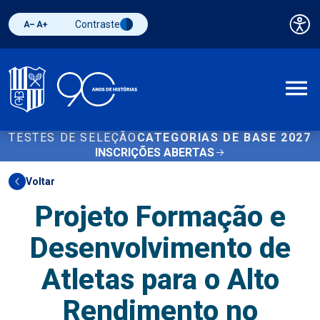
Contraste
Pai
Diminuir fonte
Aumentar fonte
Alternar contraste
A
TESTES DE SELEÇÃO
CATEGORIAS DE BASE 2027
INSCRIÇÕES ABERTAS
Voltar
Projeto Formação e
Desenvolvimento de
Atletas para o Alto
Rendimento no