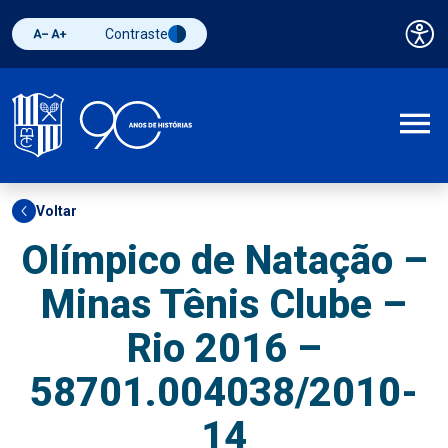
Contraste
Pai
Diminuir fonte
Aumentar fonte
Alternar contraste
A
Voltar
Olímpico de Natação –
Minas Tênis Clube –
Rio 2016 –
58701.004038/2010-
14