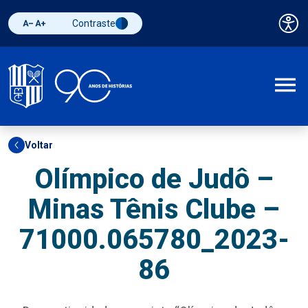
Contraste
Pai
Diminuir fonte
Aumentar fonte
Alternar contraste
A
Voltar
Olímpico de Judô –
Minas Tênis Clube –
71000.065780_2023-
86