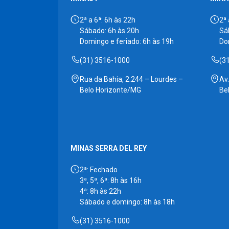
2ª a 6ª: 6h às 22h
2ª 
Sábado: 6h às 20h
Sá
Domingo e feriado: 6h às 19h
Do
(31) 3516-1000
(3
Rua da Bahia, 2.244 – Lourdes –
Av
Belo Horizonte/MG
Be
MINAS SERRA DEL REY
2ª: Fechado
3ª, 5ª, 6ª: 8h às 16h
4ª: 8h às 22h
Sábado e domingo: 8h às 18h
(31) 3516-1000