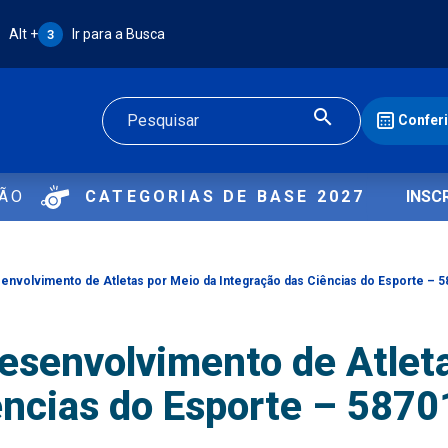
Atalho Alt + 3:
Alt +
Ir para a Busca
3
Confer
Buscar
ÇÃO
CATEGORIAS DE BASE 2027
INSC
nvolvimento de Atletas por Meio da Integração das Ciências do Esporte – 
esenvolvimento de Atleta
ências do Esporte – 58