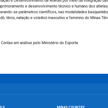
mação e Desenvolvimento de Atletas por meio da Integração da
 aprimoramento e desenvolvimento técnico e humano dos atletas,
erando-se parâmetros científicos, nas modalidades basquetebol 
 judô, tênis, natação e voleibol masculino e feminino do Minas Tê
Contas em análise pelo Ministério do Esporte.
 II
MINAS COUNTRY