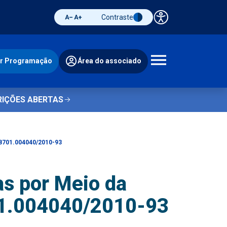
Contraste
Painel de 
Diminuir fonte
Aumentar fonte
Alternar contraste
ir Programação
Área do associado
Abrir 
RIÇÕES ABERTAS
58701.004040/2010-93
s por Meio da
701.004040/2010-93