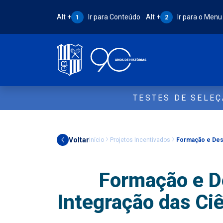
Atalho Alt + 1:
Atalho Alt + 2:
Alt +
Ir para Conteúdo
Alt +
Ir para o Menu
1
2
TESTES DE SELE
Voltar
Início
Projetos Incentivados
Formação e Dese
Formação e D
Integração das Ci