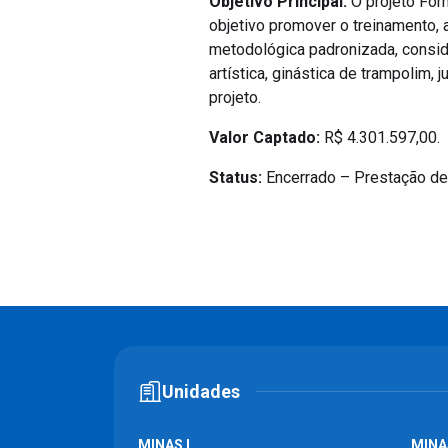
Objetivo Principal:
O projeto For
objetivo promover o treinamento,
metodológica padronizada, consid
artística, ginástica de trampolim,
projeto.
Valor Captado:
R$ 4.301.597,00.
Status:
Encerrado – Prestação de 
Unidades
MINAS I
MINAS