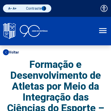
Contraste
Pai
Diminuir fonte
Aumentar fonte
Alternar contraste
A
Voltar
Formação e
Desenvolvimento de
Atletas por Meio da
Integração das
Ciências do Esporte –