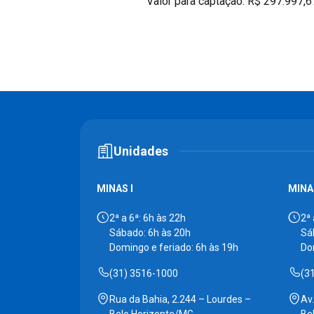
Valor para captação: R$ 297.997,6
Unidades
MINAS I
MINAS
2ª a 6ª: 6h às 22h
2ª 
Sábado: 6h às 20h
Sá
Domingo e feriado: 6h às 19h
Do
(31) 3516-1000
(3
Rua da Bahia, 2.244 – Lourdes –
Av