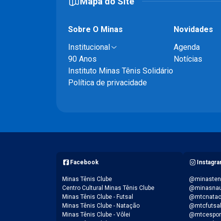
Mapa do Site
Sobre O Minas
Novidades
Institucional
Agenda
90 Anos
Notícias
Instituto Minas Tênis Solidário
Política de privacidade
Facebook
Instagr
Minas Tênis Clube
@minasten
Centro Cultural Minas Tênis Clube
@minasnau
Minas Tênis Clube - Futsal
@mtcnata
Minas Tênis Clube - Natação
@mtcfutsa
Minas Tênis Clube - Vôlei
@mtcespor