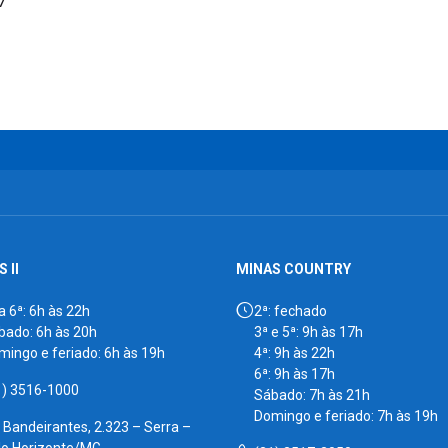
7
 II
MINAS COUNTRY
a 6ª: 6h às 22h
2ª: fechado
bado: 6h às 20h
3ª e 5ª: 9h às 17h
mingo e feriado: 6h às 19h
4ª: 9h às 22h
6ª: 9h às 17h
1) 3516-1000
Sábado: 7h às 21h
Domingo e feriado: 7h às 19h
. Bandeirantes, 2.323 – Serra –