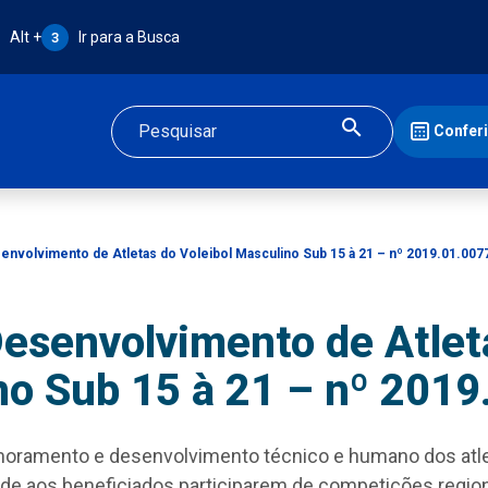
Atalho Alt + 3:
Alt +
Ir para a Busca
3
Confer
Buscar
nvolvimento de Atletas do Voleibol Masculino Sub 15 à 21 – nº 2019.01.007
esenvolvimento de Atleta
no Sub 15 à 21 – nº 2019
moramento e desenvolvimento técnico e humano dos atle
de aos beneficiados participarem de competições regiona