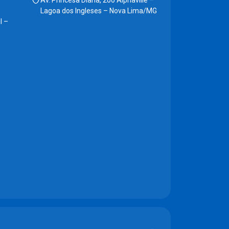
Av. Princesa Diana, 200 Alphaville –
Lagoa dos Ingleses – Nova Lima/MG
l –