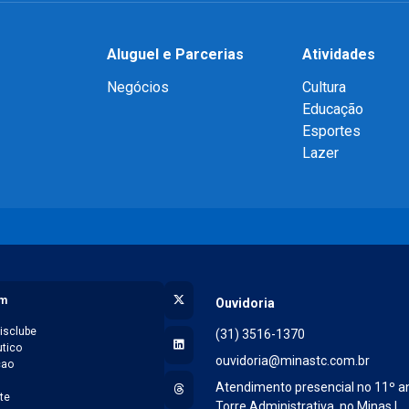
Aluguel e Parcerias
Atividades
Negócios
Cultura
Educação
Esportes
Lazer
X (Twitter)
am
Ouvidoria
isclube
(31) 3516-1370
LinkedIn
tico
ouvidoria@minastc.com.br
cao
l
Threads
Atendimento presencial no 11º a
te
Torre Administrativa, no Minas I