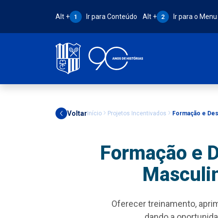
Atalho Alt + 1:
Atalho Alt + 2:
Alt +
Ir para Conteúdo
Alt +
Ir para o Menu
1
2
Voltar
Início
Projetos Incentivados
Formação e Dese
Formação e D
Masculi
Oferecer treinamento, apri
dando a oportunida