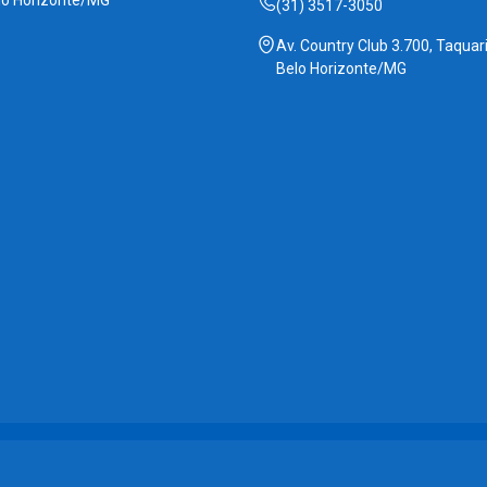
lo Horizonte/MG
(31) 3517-3050
Av. Country Club 3.700, Taquari
Belo Horizonte/MG