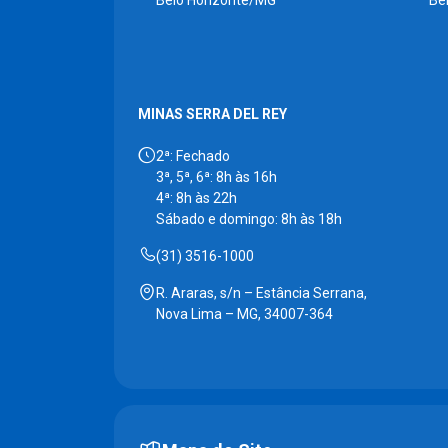
Belo Horizonte/MG
Be
MINAS SERRA DEL REY
2ª: Fechado
3ª, 5ª, 6ª: 8h às 16h
4ª: 8h às 22h
Sábado e domingo: 8h às 18h
(31) 3516-1000
R. Araras, s/n – Estância Serrana,
Nova Lima – MG, 34007-364