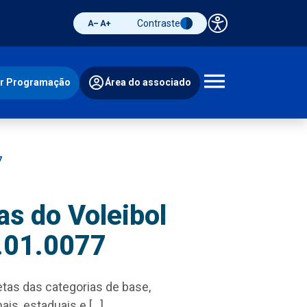
Contraste
Painel de 
Diminuir fonte
Aumentar fonte
Alternar contraste
ir Programação
Área do associado
Abrir 
7
s do Voleibol
.01.0077
tas das categorias de base,
is, estaduais e […]