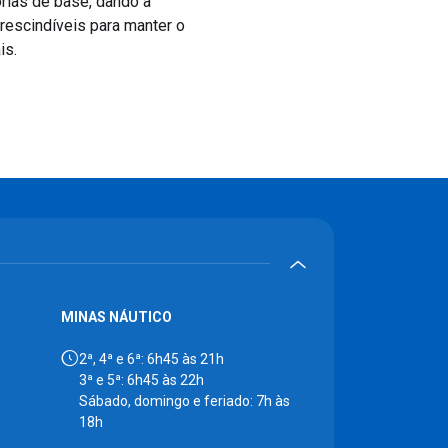
rias de base, dando a
rescindíveis para manter o
is.
MINAS NÁUTICO
2ª, 4ª e 6ª: 6h45 às 21h
3ª e 5ª: 6h45 às 22h
Sábado, domingo e feriado: 7h às
18h