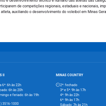
nto e desenvolvimento técnico e humano das atletas das catego
ticiparem de competições regionais, estaduais e nacionais, imp
atleta, auxiliando o desenvolvimento do voleibol em Minas Gera
 II
MINAS COUNTRY
a 6ª: 6h às 22h
2ª: fechado
bado: 6h às 20h
3ª e 5ª: 9h às 17h
mingo e feriado: 6h às 19h
4ª: 9h às 22h
6ª: 9h às 17h
1) 3516-1000
Sábado: 7h às 21h