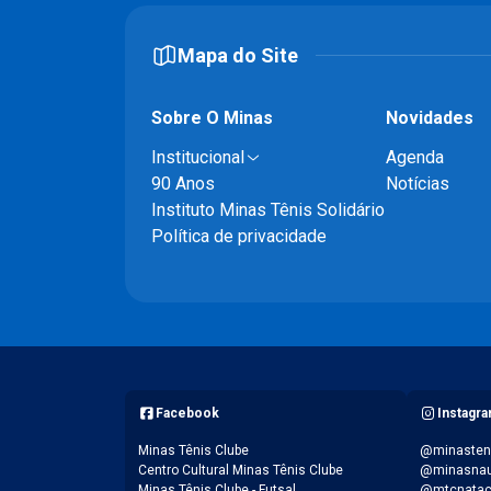
Mapa do Site
Sobre O Minas
Novidades
Institucional
Agenda
90 Anos
Notícias
Instituto Minas Tênis Solidário
Política de privacidade
Facebook
Instagr
Minas Tênis Clube
@minasten
Centro Cultural Minas Tênis Clube
@minasnau
Minas Tênis Clube - Futsal
@mtcnata