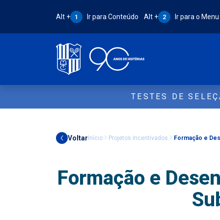
Atalho Alt + 1:
Atalho Alt + 2:
Alt +
Ir para Conteúdo
Alt +
Ir para o Menu
1
2
TESTES DE SELE
Voltar
Início
Projetos Incentivados
Formação e Dese
Formação e Desenv
Su