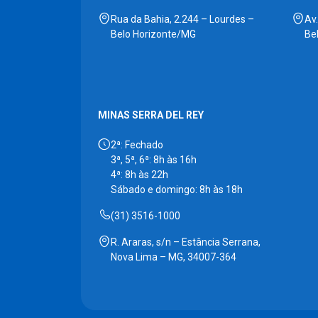
Rua da Bahia, 2.244 – Lourdes –
Av
Belo Horizonte/MG
Be
MINAS SERRA DEL REY
2ª: Fechado
3ª, 5ª, 6ª: 8h às 16h
4ª: 8h às 22h
Sábado e domingo: 8h às 18h
(31) 3516-1000
R. Araras, s/n – Estância Serrana,
Nova Lima – MG, 34007-364