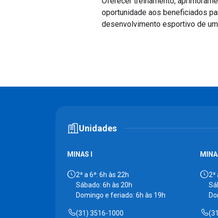
Oferecer treinamento, aprimorame
oportunidade aos beneficiados par
desenvolvimento esportivo de um 
Unidades
MINAS I
MINAS
2ª a 6ª: 6h às 22h
2ª 
Sábado: 6h às 20h
Sá
Domingo e feriado: 6h às 19h
Do
(31) 3516-1000
(3