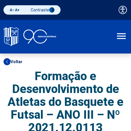
Contraste
Pai
Diminuir fonte
Aumentar fonte
Alternar contraste
A
Voltar
Formação e
Desenvolvimento de
Atletas do Basquete e
Futsal – ANO III – Nº
2021.12.0113