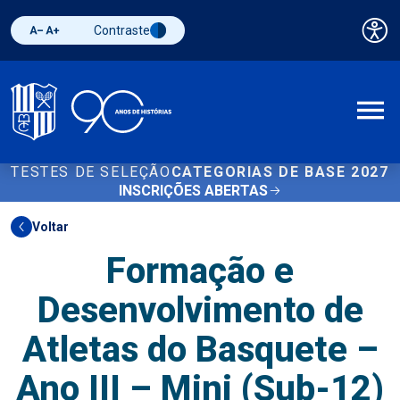
Contraste
Pai
Diminuir fonte
Aumentar fonte
Alternar contraste
A
TESTES DE SELEÇÃO
CATEGORIAS DE BASE 2027
INSCRIÇÕES ABERTAS
Voltar
Formação e
Desenvolvimento de
Atletas do Basquete –
Ano III – Mini (Sub-12)