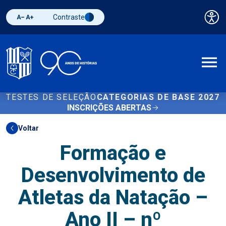
Contraste
Pai
Diminuir fonte
Aumentar fonte
Alternar contraste
A
TESTES DE SELEÇÃO
CATEGORIAS DE BASE 2027
INSCRIÇÕES ABERTAS
Voltar
Formação e
Desenvolvimento de
Atletas da Natação –
Ano II – nº